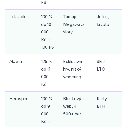
FS
Lolajack
100 %
Turnaje,
Jeton,
6–
do 10
Megaways
krypto
000
sloty
Kč +
100 FS
Alawin
125 %
Exkluzivní
Skrill,
2–
do 11
hry, nízký
LTC
000
wagering
Kč
Herospin
100 %
Bleskový
Karty,
1–
do 9
web, 4
ETH
000
500+ her
Kč +