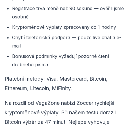
Registrace trvá méně než 90 sekund — ověřili jsme
osobně
Kryptoměnové výplaty zpracovány do 1 hodiny
Chybí telefonická podpora — pouze live chat a e-
mail
Bonusové podmínky vyžadují pozorné čtení
drobného písma
Platební metody: Visa, Mastercard, Bitcoin,
Ethereum, Litecoin, MiFinity.
Na rozdíl od VegaZone nabízí Zoccer rychlejší
kryptoměnové výplaty. Při našem testu dorazil
Bitcoin výběr za 47 minut. Nejlépe vyhovuje