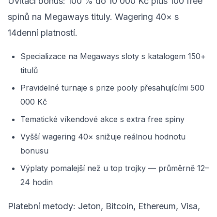
Uvítací bonus: 100 % do 10 000 Kč plus 100 free
spinů na Megaways tituly. Wagering 40× s
14denní platností.
Specializace na Megaways sloty s katalogem 150+
titulů
Pravidelné turnaje s prize pooly přesahujícími 500
000 Kč
Tematické víkendové akce s extra free spiny
Vyšší wagering 40× snižuje reálnou hodnotu
bonusu
Výplaty pomalejší než u top trojky — průměrně 12–
24 hodin
Platební metody: Jeton, Bitcoin, Ethereum, Visa,