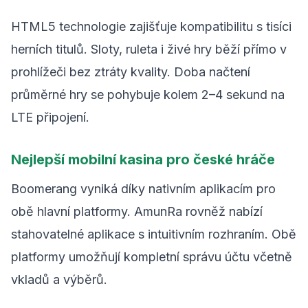
HTML5 technologie zajišťuje kompatibilitu s tisíci
herních titulů. Sloty, ruleta i živé hry běží přímo v
prohlížeči bez ztráty kvality. Doba načtení
průměrné hry se pohybuje kolem 2–4 sekund na
LTE připojení.
Nejlepší mobilní kasina pro české hráče
Boomerang vyniká díky nativním aplikacím pro
obě hlavní platformy. AmunRa rovněž nabízí
stahovatelné aplikace s intuitivním rozhraním. Obě
platformy umožňují kompletní správu účtu včetně
vkladů a výběrů.