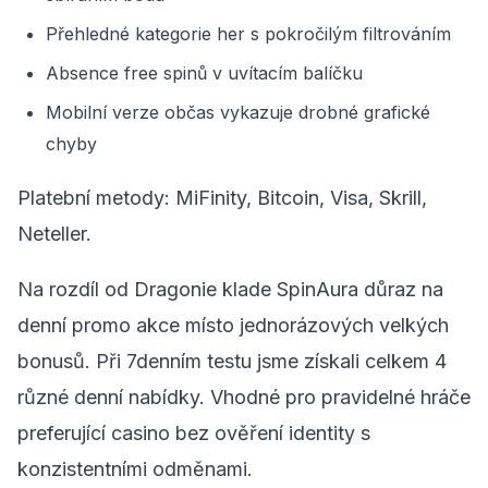
Přehledné kategorie her s pokročilým filtrováním
Absence free spinů v uvítacím balíčku
Mobilní verze občas vykazuje drobné grafické
chyby
Platební metody: MiFinity, Bitcoin, Visa, Skrill,
Neteller.
Na rozdíl od Dragonie klade SpinAura důraz na
denní promo akce místo jednorázových velkých
bonusů. Při 7denním testu jsme získali celkem 4
různé denní nabídky. Vhodné pro pravidelné hráče
preferující casino bez ověření identity s
konzistentními odměnami.