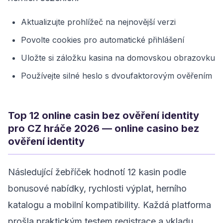
Aktualizujte prohlížeč na nejnovější verzi
Povolte cookies pro automatické přihlášení
Uložte si záložku kasina na domovskou obrazovku
Používejte silné heslo s dvoufaktorovým ověřením
Top 12 online casin bez ověření identity
pro CZ hráče 2026 — online casino bez
ověření identity
Následující žebříček hodnotí 12 kasin podle
bonusové nabídky, rychlosti výplat, herního
katalogu a mobilní kompatibility. Každá platforma
prošla praktickým testem registrace a vkladu.