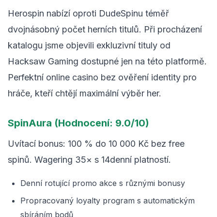
Herospin nabízí oproti DudeSpinu téměř
dvojnásobný počet herních titulů. Při procházení
katalogu jsme objevili exkluzivní tituly od
Hacksaw Gaming dostupné jen na této platformě.
Perfektní online casino bez ověření identity pro
hráče, kteří chtějí maximální výběr her.
SpinAura (Hodnocení: 9.0/10)
Uvítací bonus: 100 % do 10 000 Kč bez free
spinů. Wagering 35× s 14denní platností.
Denní rotující promo akce s různými bonusy
Propracovaný loyalty program s automatickým
sbíráním bodů