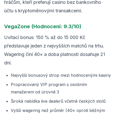
hráčům, kteří preferují casino bez bankovního
účtu s kryptoměnovými transakcemi.
VegaZone (Hodnocení: 9.3/10)
Uvítací bonus: 150 % až do 15 000 Kč
představuje jeden z nejvyšších matchů na trhu.
Wagering činí 40× a doba platnosti dosahuje 21
dní.
Nejvyšší bonusový strop mezi hodnocenými kasiny
Propracovaný VIP program s osobním
manažerem od úrovně 3
Široká nabídka live dealerů včetně českých stolů
Vyšší wagering než průměr (40× oproti běžným