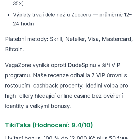
35×)
Výplaty trvají déle než u Zocceru — průměrně 12–
24 hodin
Platební metody: Skrill, Neteller, Visa, Mastercard,
Bitcoin.
VegaZone vyniká oproti DudeSpinu v šíři VIP
programu. Naše recenze odhalila 7 VIP úrovní s
rostoucími cashback procenty. Ideální volba pro
high rollery hledající online casino bez ověření
identity s velkými bonusy.
TikiTaka (Hodnocení: 9.4/10)
Uvítací bonus: 100 % do 12 000 Kč plus 50 free