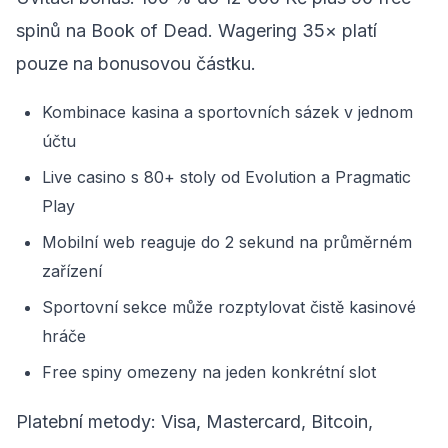
spinů na Book of Dead. Wagering 35× platí
pouze na bonusovou částku.
Kombinace kasina a sportovních sázek v jednom
účtu
Live casino s 80+ stoly od Evolution a Pragmatic
Play
Mobilní web reaguje do 2 sekund na průměrném
zařízení
Sportovní sekce může rozptylovat čistě kasinové
hráče
Free spiny omezeny na jeden konkrétní slot
Platební metody: Visa, Mastercard, Bitcoin,