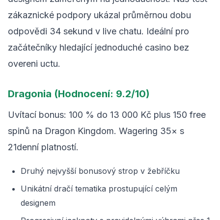
zákaznické podpory ukázal průměrnou dobu
odpovědi 34 sekund v live chatu. Ideální pro
začátečníky hledající jednoduché casino bez
overeni uctu.
Dragonia (Hodnocení: 9.2/10)
Uvítací bonus: 100 % do 13 000 Kč plus 150 free
spinů na Dragon Kingdom. Wagering 35× s
21denní platností.
Druhý nejvyšší bonusový strop v žebříčku
Unikátní dračí tematika prostupující celým
designem