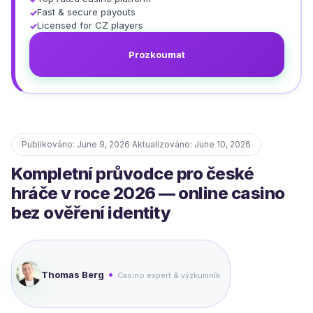
Fast & secure payouts
Licensed for CZ players
Prozkoumat
Publikováno: June 9, 2026
·
Aktualizováno: June 10, 2026
Kompletní průvodce pro české
hráče v roce 2026 — online casino
bez ověření identity
•
Thomas Berg
Casino expert & výzkumník