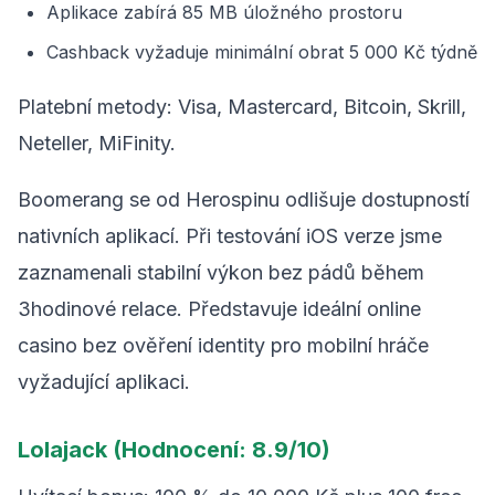
Aplikace zabírá 85 MB úložného prostoru
Cashback vyžaduje minimální obrat 5 000 Kč týdně
Platební metody: Visa, Mastercard, Bitcoin, Skrill,
Neteller, MiFinity.
Boomerang se od Herospinu odlišuje dostupností
nativních aplikací. Při testování iOS verze jsme
zaznamenali stabilní výkon bez pádů během
3hodinové relace. Představuje ideální online
casino bez ověření identity pro mobilní hráče
vyžadující aplikaci.
Lolajack (Hodnocení: 8.9/10)