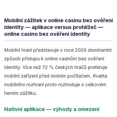
Mobilní zážitek v online casinu bez ověření
identity — aplikace versus prohlížeč —
online casino bez ověření identity
Mobilní hraní představuje v roce 2026 dominantní
způsob přístupu k online casinům bez ověření
identity. Více než 72 % českých hráčů preferuje
mobilní zařízení před stolním počítačem. Kvalita
mobilního rozhraní proto rozhoduje o celkovém
herním zážitku.
Nativní aplikace — výhody a omezení