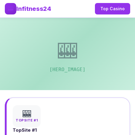
Infitness24
🎰
Top Casino
🎰
[HERO_IMAGE]
🎰
TOPSITE #1
TopSite #1